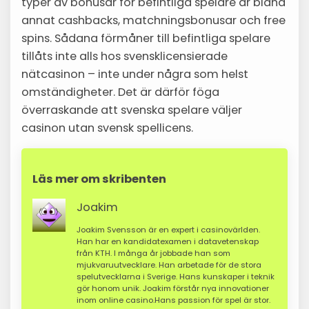
typer av bonusar för befintliga spelare är bland
annat cashbacks, matchningsbonusar och free
spins. Sådana förmåner till befintliga spelare
tillåts inte alls hos svensklicensierade
nätcasinon – inte under några som helst
omständigheter. Det är därför föga
överraskande att svenska spelare väljer
casinon utan svensk spellicens.
Läs mer om skribenten
Joakim
Joakim Svensson är en expert i casinovärlden.
Han har en kandidatexamen i datavetenskap
från KTH. I många år jobbade han som
mjukvaruutvecklare. Han arbetade för de stora
spelutvecklarna i Sverige. Hans kunskaper i teknik
gör honom unik. Joakim förstår nya innovationer
inom online casino.Hans passion för spel är stor.