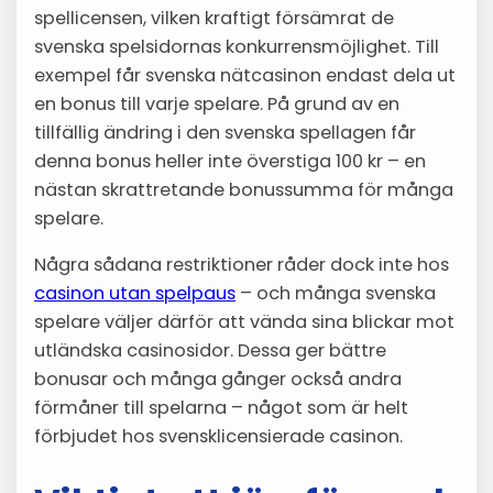
spellicensen, vilken kraftigt försämrat de
svenska spelsidornas konkurrensmöjlighet. Till
exempel får svenska nätcasinon endast dela ut
en bonus till varje spelare. På grund av en
tillfällig ändring i den svenska spellagen får
denna bonus heller inte överstiga 100 kr – en
nästan skrattretande bonussumma för många
spelare.
Några sådana restriktioner råder dock inte hos
casinon utan spelpaus
– och många svenska
spelare väljer därför att vända sina blickar mot
utländska casinosidor. Dessa ger bättre
bonusar och många gånger också andra
förmåner till spelarna – något som är helt
förbjudet hos svensklicensierade casinon.