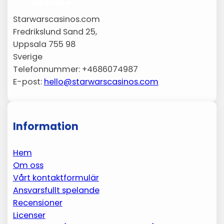
Starwarscasinos.com
Fredrikslund Sand 25,
Uppsala 755 98
Sverige
Telefonnummer: +4686074987
E-post:
hello@starwarscasinos.com
Information
Hem
Om oss
Vårt kontaktformulär
Ansvarsfullt spelande
Recensioner
Licenser