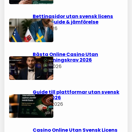
Bettingsidor utan svensk licens
2026 – Guide & jämförelse
1 juni, 2026
Bästa Online Casino Utan
Omsättningskrav 2026
31 maj, 2026
Guide till plattformar utan svensk
licens 2026
30 maj, 2026
Casino Online Utan Svensk Licens