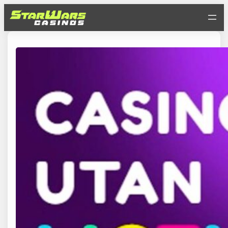
Hoppa
till
innehåll