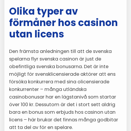
Olika typer av
förmåner hos casinon
utan licens
Den främsta anledningen till att de svenska
spelarna flyr svenska casinon är just de
obefintliga svenska bonusarna. Det är inte
möjligt för svensklicensierade aktörer att ens
försöka konkurrera med sina olicensierade
konkurrenter – många utländska
casinobonusar har en lägstanivå som startar
över 100 kr. Dessutom är det i stort sett aldrig
bara en bonus som erbjuds hos casinon utan
licens – här brukar det finnas många godbitar
att ta del av för en spelare.