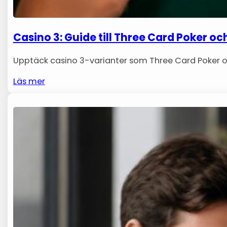
Casino 3: Guide till Three Card Poker 
Upptäck casino 3-varianter som Three Card Poker och 
Läs mer