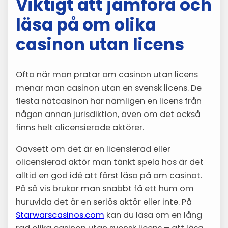
Viktigt att jämföra och
läsa på om olika
casinon utan licens
Ofta när man pratar om casinon utan licens
menar man casinon utan en svensk licens. De
flesta nätcasinon har nämligen en licens från
någon annan jurisdiktion, även om det också
finns helt olicensierade aktörer.
Oavsett om det är en licensierad eller
olicensierad aktör man tänkt spela hos är det
alltid en god idé att först läsa på om casinot.
På så vis brukar man snabbt få ett hum om
huruvida det är en seriös aktör eller inte. På
Starwarscasinos.com
kan du läsa om en lång