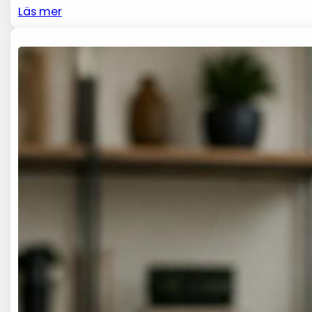
Läs mer