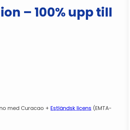
on – 100% upp till
asino med Curacao +
Estländsk licens
(EMTA-