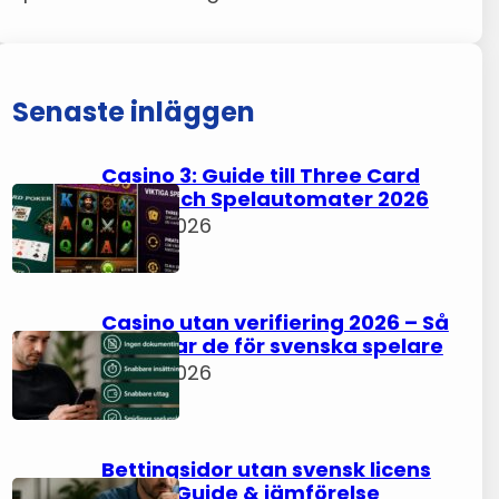
Senaste inläggen
Casino 3: Guide till Three Card
Poker och Spelautomater 2026
3 juni, 2026
Casino utan verifiering 2026 – Så
fungerar de för svenska spelare
2 juni, 2026
Bettingsidor utan svensk licens
2026 – Guide & jämförelse