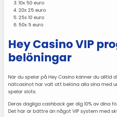
10x 50 euro
20x 25 euro
25x 10 euro
50x 5 euro
Hey Casino VIP pro
belöningar
När du spelar på Hey Casino känner du alltid d
nätcasinot har valt att belöna alla sina med
spelar slots.
Deras dagliga cashback ger dig 10% av dina för
Det här är bättre än något VIP system med sk