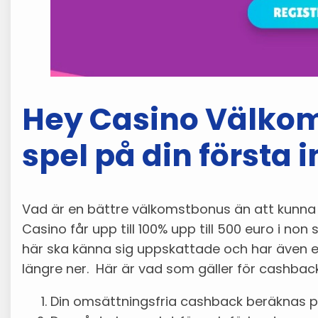
Hey Casino Välkoms
spel på din första 
Vad är en bättre välkomstbonus än att kunna sp
Casino får upp till 100% upp till 500 euro i non
här ska känna sig uppskattade och har även e
längre ner. Här är vad som gäller för cashbac
Din omsättningsfria cashback beräknas på