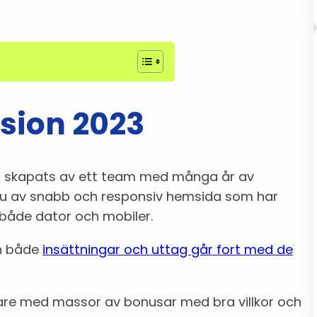
sion 2023
 skapats av ett team med många år av
du av snabb och responsiv hemsida som har
både dator och mobiler.
ch både
insättningar och uttag går fort med de
elare med massor av bonusar med bra villkor och