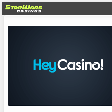
Hoppa
till
innehåll