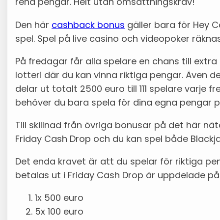
rena pengar. Helt utan omsättningskrav!
Den här
cashback bonus
gäller bara för Hey C
spel. Spel på live casino och videopoker räkna
På fredagar får alla spelare en chans till ext
lotteri där du kan vinna riktiga pengar. Även 
delar ut totalt 2500 euro till 111 spelare varje 
behöver du bara spela för dina egna pengar på
Till skillnad från övriga bonusar på det här n
Friday Cash Drop och du kan spel både Blackjac
Det enda kravet är att du spelar för riktiga 
betalas ut i Friday Cash Drop är uppdelade på 
1x 500 euro
5x 100 euro