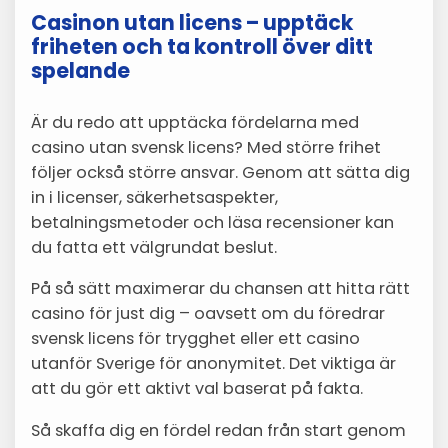
r
Casinon utan licens – upptäck
c
friheten och ta kontroll över ditt
h
spelande
Är du redo att upptäcka fördelarna med
casino utan svensk licens? Med större frihet
följer också större ansvar. Genom att sätta dig
in i licenser, säkerhetsaspekter,
betalningsmetoder och läsa recensioner kan
du fatta ett välgrundat beslut.
På så sätt maximerar du chansen att hitta rätt
casino för just dig – oavsett om du föredrar
svensk licens för trygghet eller ett casino
utanför Sverige för anonymitet. Det viktiga är
att du gör ett aktivt val baserat på fakta.
Så skaffa dig en fördel redan från start genom