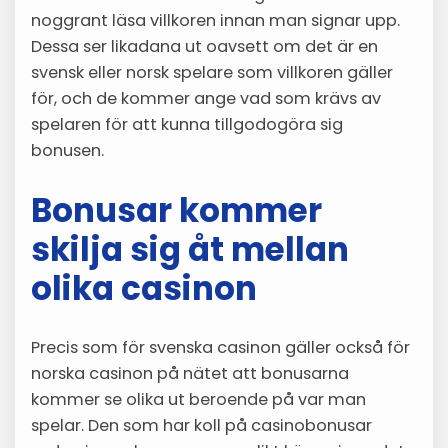
noggrant läsa villkoren innan man signar upp.
Dessa ser likadana ut oavsett om det är en
svensk eller norsk spelare som villkoren gäller
för, och de kommer ange vad som krävs av
spelaren för att kunna tillgodogöra sig
bonusen.
Bonusar kommer
skilja sig åt mellan
olika casinon
Precis som för svenska casinon gäller också för
norska casinon på nätet att bonusarna
kommer se olika ut beroende på var man
spelar. Den som har koll på casinobonusar