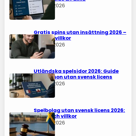
29 maj, 2026
Gratis spins utan insättning 2026 –
Guide & villkor
28 maj, 2026
Utländska spelsidor 2026: Guide
till casinon utan svensk licens
27 maj, 2026
Spelbolag utan svensk licens 2026:
Guide och villkor
26 maj, 2026