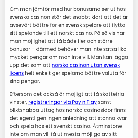
Om man jämför med hur bonusarna ser ut hos
svenska casinon står det snabbt klart att det är
avsevärt bättre för en svensk spelare att flytta
sitt spelande till ett norskt casino. På så vis har
man möjlighet att få både fler och större
bonusar – därmed behöver man inte satsa lika
mycket pengar om man inte vill. Man kan lägga
upp det som att
norska casinon utan svensk
licens
helt enkelt ger spelarna bättre valuta för
sina pengar.
Eftersom det också är möjligt att få skattefria
vinster,
registreringar via Pay n Play
samt
blixtsnabba uttag hos norska casinosidor finns
det egentligen ingen anledning att stanna kvar
och spela hos ett svenskt casino. Åtminstone
inte om man vill få ut mesta möjliga av sitt