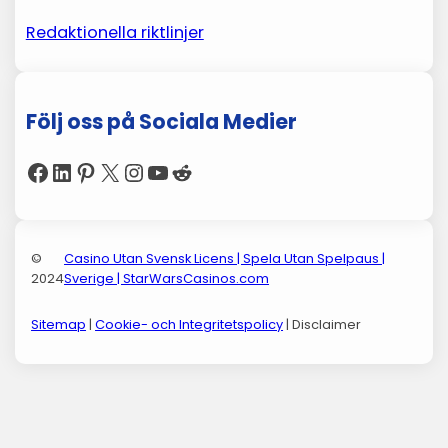
Redaktionella riktlinjer
Följ oss på Sociala Medier
Facebook
LinkedIn
Pinterest
X
Instagram
YouTube
Reddit
©
Casino Utan Svensk Licens | Spela Utan Spelpaus |
2024
Sverige | StarWarsCasinos.com
Sitemap
|
Cookie- och Integritetspolicy
| Disclaimer