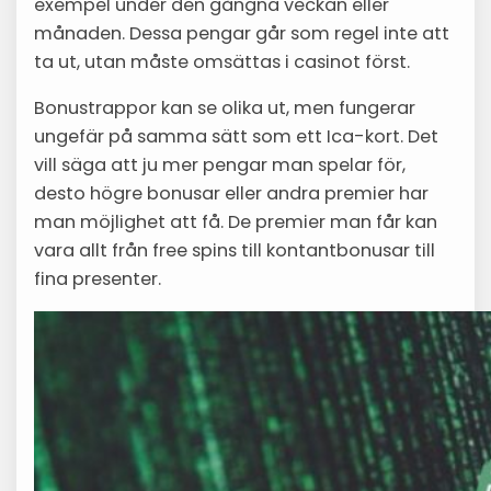
exempel under den gångna veckan eller
månaden. Dessa pengar går som regel inte att
ta ut, utan måste omsättas i casinot först.
Bonustrappor kan se olika ut, men fungerar
ungefär på samma sätt som ett Ica-kort. Det
vill säga att ju mer pengar man spelar för,
desto högre bonusar eller andra premier har
man möjlighet att få. De premier man får kan
vara allt från free spins till kontantbonusar till
fina presenter.