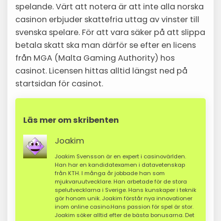
spelande. Värt att notera är att inte alla norska
casinon erbjuder skattefria uttag av vinster till
svenska spelare. För att vara säker på att slippa
betala skatt ska man därför se efter en licens
från MGA (Malta Gaming Authority) hos
casinot. Licensen hittas alltid längst ned på
startsidan för casinot.
Läs mer om skribenten
Joakim
Joakim Svensson är en expert i casinovärlden.
Han har en kandidatexamen i datavetenskap
från KTH. I många år jobbade han som
mjukvaruutvecklare. Han arbetade för de stora
spelutvecklarna i Sverige. Hans kunskaper i teknik
gör honom unik. Joakim förstår nya innovationer
inom online casino.Hans passion för spel är stor.
Joakim söker alltid efter de bästa bonusarna. Det