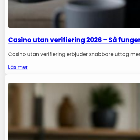
Casino utan verifiering 2026 – Så funge
Casino utan verifiering erbjuder snabbare uttag men
Läs mer