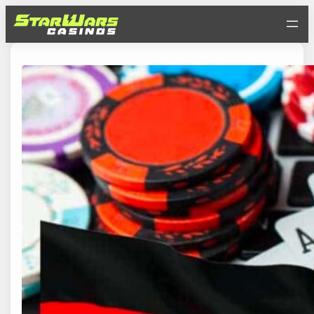
Hoppa
till
innehåll