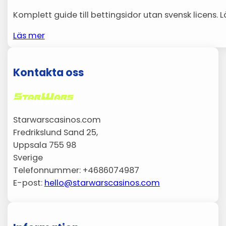
Komplett guide till bettingsidor utan svensk licens. L
Läs mer
Kontakta oss
Starwarscasinos.com
Fredrikslund Sand 25,
Uppsala 755 98
Sverige
Telefonnummer: +4686074987
E-post:
hello@starwarscasinos.com