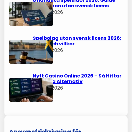
Utländska spelsidor 2026: Guide
till casinon utan svensk licens
27 maj, 2026
Spelbolag utan svensk licens 2026:
Guide och villkor
26 maj, 2026
Nytt Casino Online 2026 – Så Hittar
Du Säkra Alternativ
25 maj, 2026
Ansvarsfriskrivning för