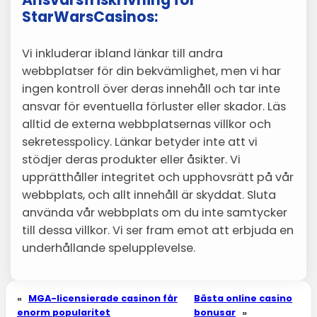
StarWarsCasinos:
Vi inkluderar ibland länkar till andra
webbplatser för din bekvämlighet, men vi har
ingen kontroll över deras innehåll och tar inte
ansvar för eventuella förluster eller skador. Läs
alltid de externa webbplatsernas villkor och
sekretesspolicy. Länkar betyder inte att vi
stödjer deras produkter eller åsikter. Vi
upprätthåller integritet och upphovsrätt på vår
webbplats, och allt innehåll är skyddat. Sluta
använda vår webbplats om du inte samtycker
till dessa villkor. Vi ser fram emot att erbjuda en
underhållande spelupplevelse.
«
MGA-licensierade casinon får
Bästa online casino
enorm popularitet
bonusar
»