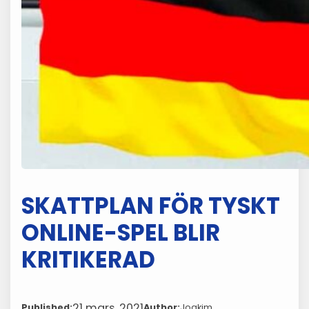
SKATTPLAN FÖR TYSKT
ONLINE-SPEL BLIR
KRITIKERAD
21 mars, 2021
Published:
Author:
Joakim