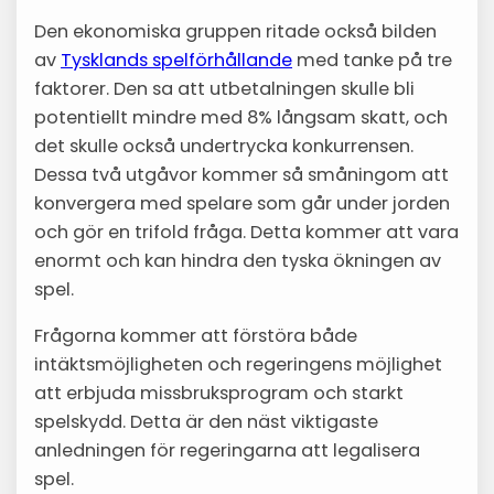
Den ekonomiska gruppen ritade också bilden
av
Tysklands spelförhållande
med tanke på tre
faktorer. Den sa att utbetalningen skulle bli
potentiellt mindre med 8% långsam skatt, och
det skulle också undertrycka konkurrensen.
Dessa två utgåvor kommer så småningom att
konvergera med spelare som går under jorden
och gör en trifold fråga. Detta kommer att vara
enormt och kan hindra den tyska ökningen av
spel.
Frågorna kommer att förstöra både
intäktsmöjligheten och regeringens möjlighet
att erbjuda missbruksprogram och starkt
spelskydd. Detta är den näst viktigaste
anledningen för regeringarna att legalisera
spel.