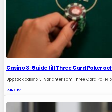
Casino 3: Guide till Three Card Poker 
Upptäck casino 3-varianter som Three Card Poker och 
Läs mer