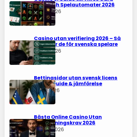
Poker och Spelautomater 2026
3 juni, 2026
Casino utan verifiering 2026 – Så
fungerar de för svenska spelare
2 juni, 2026
Bettingsidor utan svensk licens
2026 – Guide & jämförelse
1 juni, 2026
Bästa Online Casino Utan
Omsättningskrav 2026
31 maj, 2026