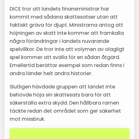
DICE tror att landets finansministrar har
kommit med sådana skattesatser utan att
faktiskt gräva för djupt. Ministrarna antog att
höjningen av skatt inte kommer att framkalla
några förändringar i landets nuvarande
spelvillkor. De tror inte att volymen av olagligt
spel kommer att svälla för en sådan åtgärd.
Emellertid berättar exempel som redan finns i
andra länder helt andra historier.
Slutligen hävdade gruppen att landet inte
behövde höja sin skattesats bara för att
säkerställa extra skydd. Den hållbara ramen
täckte redan det området som ger säkerhet
mot missbruk.