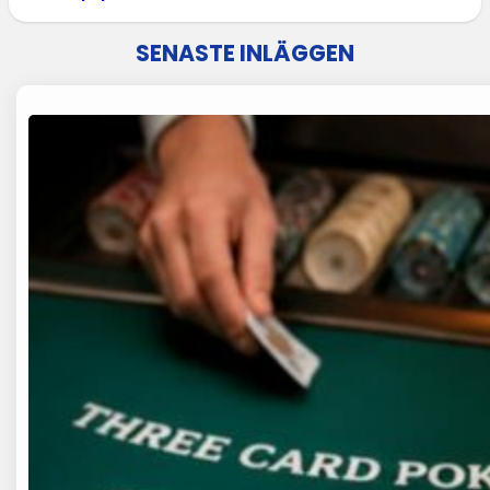
SENASTE INLÄGGEN