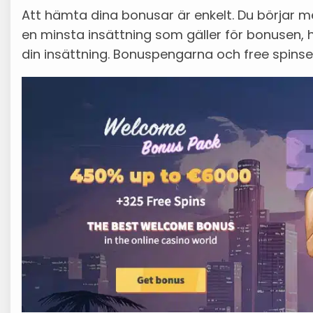
Att hämta dina bonusar är enkelt. Du börjar 
en minsta insättning som gäller för bonusen, h
din insättning. Bonuspengarna och free spinsen 