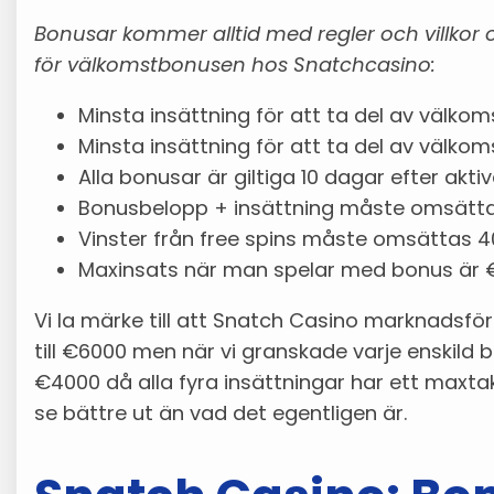
Bonusar kommer alltid med regler och villkor 
för välkomstbonusen hos Snatchcasino:
Minsta insättning för att ta del av välko
Minsta insättning för att ta del av välko
Alla bonusar är giltiga 10 dagar efter akti
Bonusbelopp + insättning måste omsätt
Vinster från free spins måste omsättas 
Maxinsats när man spelar med bonus är 
Vi la märke till att Snatch Casino marknadsf
till €6000 men när vi granskade varje enskild b
€4000 då alla fyra insättningar har ett maxtak
se bättre ut än vad det egentligen är.