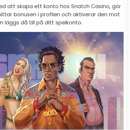
med att skapa ett konto hos Snatch Casino, gör
ittar bonusen i profilen och aktiverar den mot
läggs då till på ditt spelkonto.