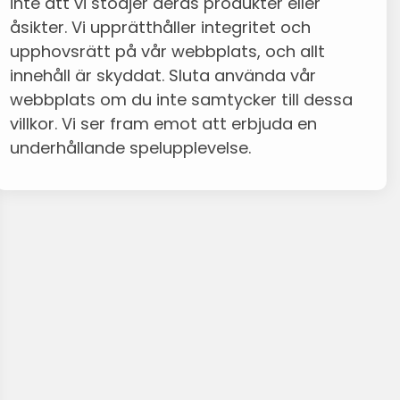
inte att vi stödjer deras produkter eller
åsikter. Vi upprätthåller integritet och
upphovsrätt på vår webbplats, och allt
innehåll är skyddat. Sluta använda vår
webbplats om du inte samtycker till dessa
villkor. Vi ser fram emot att erbjuda en
underhållande spelupplevelse.