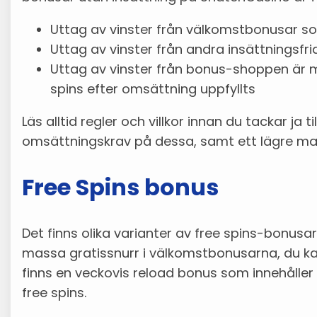
Uttag av vinster från välkomstbonusar so
Uttag av vinster från andra insättningsfr
Uttag av vinster från bonus-shoppen är m
spins efter omsättning uppfyllts
Läs alltid regler och villkor innan du tackar ja 
omsättningskrav på dessa, samt ett lägre max
Free Spins bonus
Det finns olika varianter av free spins-bonusar
massa gratissnurr i välkomstbonusarna, du kan 
finns en veckovis reload bonus som innehåller
free spins.