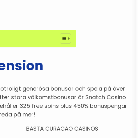
ension
otroligt generösa bonusar och spela på över
efter stora välkomstbonusar är Snatch Casino
nehåller 325 free spins plus 450% bonuspengar
 reda på mer!
BÄSTA CURACAO CASINOS