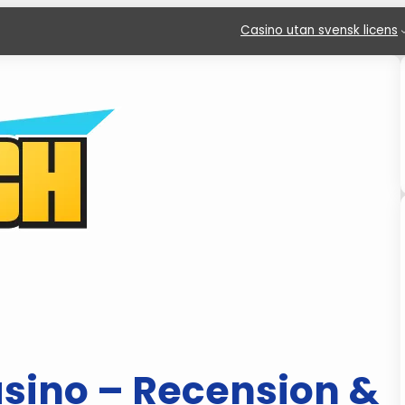
Casino utan svensk licens
sino – Recension &