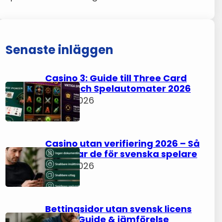
Senaste inläggen
Casino 3: Guide till Three Card
Poker och Spelautomater 2026
3 juni, 2026
Casino utan verifiering 2026 – Så
fungerar de för svenska spelare
2 juni, 2026
Bettingsidor utan svensk licens
2026 – Guide & jämförelse