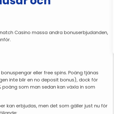
nusar och
natch Casino massa andra bonuserbjudanden,
nför.
onuspengar eller free spins. Poäng tjänas
gen inte blir en no deposit bonus), dock för
 5% poäng som man sedan kan växla in som
r kan erbjudas, men det som gäller just nu för
öljande: