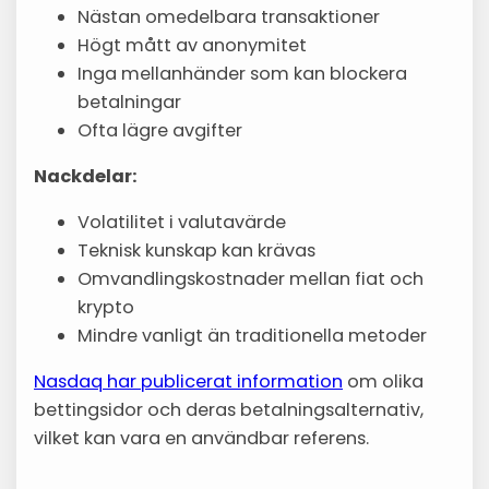
Nästan omedelbara transaktioner
Högt mått av anonymitet
Inga mellanhänder som kan blockera
betalningar
Ofta lägre avgifter
Nackdelar:
Volatilitet i valutavärde
Teknisk kunskap kan krävas
Omvandlingskostnader mellan fiat och
krypto
Mindre vanligt än traditionella metoder
Nasdaq har publicerat information
om olika
bettingsidor och deras betalningsalternativ,
vilket kan vara en användbar referens.