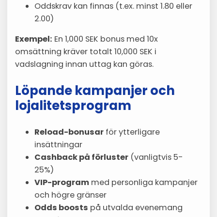
Oddskrav kan finnas (t.ex. minst 1.80 eller
2.00)
Exempel:
En 1,000 SEK bonus med 10x
omsättning kräver totalt 10,000 SEK i
vadslagning innan uttag kan göras.
Löpande kampanjer och
lojalitetsprogram
Reload-bonusar
för ytterligare
insättningar
Cashback på förluster
(vanligtvis 5-
25%)
VIP-program
med personliga kampanjer
och högre gränser
Odds boosts
på utvalda evenemang