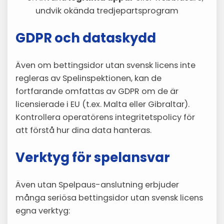
undvik okända tredjepartsprogram
GDPR och dataskydd
Även om bettingsidor utan svensk licens inte
regleras av Spelinspektionen, kan de
fortfarande omfattas av GDPR om de är
licensierade i EU (t.ex. Malta eller Gibraltar).
Kontrollera operatörens integritetspolicy för
att förstå hur dina data hanteras.
Verktyg för spelansvar
Även utan Spelpaus-anslutning erbjuder
många seriösa bettingsidor utan svensk licens
egna verktyg: