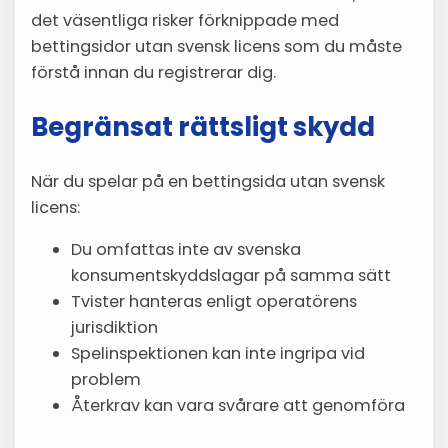
det väsentliga risker förknippade med
bettingsidor utan svensk licens som du måste
förstå innan du registrerar dig.
Begränsat rättsligt skydd
När du spelar på en bettingsida utan svensk
licens:
Du omfattas inte av svenska
konsumentskyddslagar på samma sätt
Tvister hanteras enligt operatörens
jurisdiktion
Spelinspektionen kan inte ingripa vid
problem
Återkrav kan vara svårare att genomföra