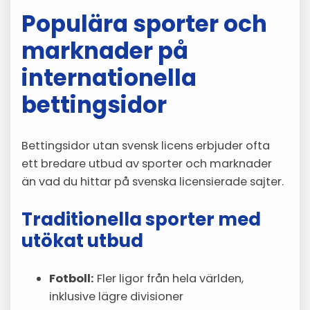
Populära sporter och
marknader på
internationella
bettingsidor
Bettingsidor utan svensk licens erbjuder ofta
ett bredare utbud av sporter och marknader
än vad du hittar på svenska licensierade sajter.
Traditionella sporter med
utökat utbud
Fotboll:
Fler ligor från hela världen,
inklusive lägre divisioner