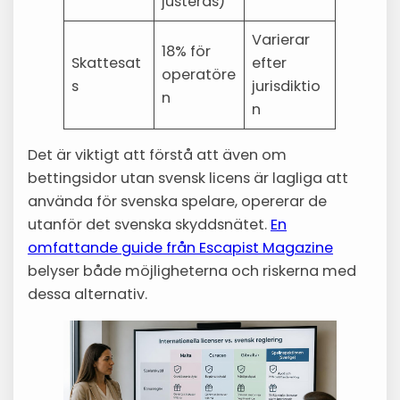
justeras)
Varierar
18% för
Skattesat
efter
operatöre
s
jurisdiktio
n
n
Det är viktigt att förstå att även om
bettingsidor utan svensk licens är lagliga att
använda för svenska spelare, opererar de
utanför det svenska skyddsnätet.
En
omfattande guide från Escapist Magazine
belyser både möjligheterna och riskerna med
dessa alternativ.