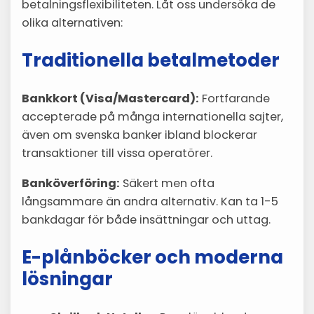
betalningsflexibiliteten. Låt oss undersöka de
olika alternativen:
Traditionella betalmetoder
Bankkort (Visa/Mastercard):
Fortfarande
accepterade på många internationella sajter,
även om svenska banker ibland blockerar
transaktioner till vissa operatörer.
Banköverföring:
Säkert men ofta
långsammare än andra alternativ. Kan ta 1-5
bankdagar för både insättningar och uttag.
E-plånböcker och moderna
lösningar