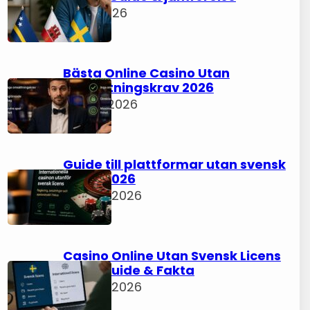
1 juni, 2026
Bästa Online Casino Utan
Omsättningskrav 2026
31 maj, 2026
Guide till plattformar utan svensk
licens 2026
30 maj, 2026
Casino Online Utan Svensk Licens
2026: Guide & Fakta
29 maj, 2026