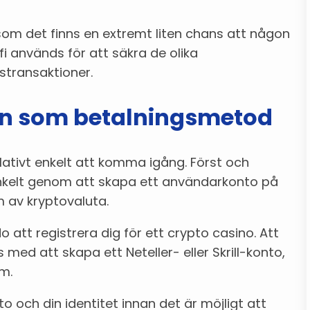
rsom det finns en extremt liten chans att någon
 används för att säkra de olika
gstransaktioner.
in som betalningsmetod
elativt enkelt att komma igång. Först och
enkelt genom att skapa ett användarkonto på
 av kryptovaluta.
 att registrera dig för ett crypto casino. Att
ed att skapa ett Neteller- eller Skrill-konto,
m.
o och din identitet innan det är möjligt att