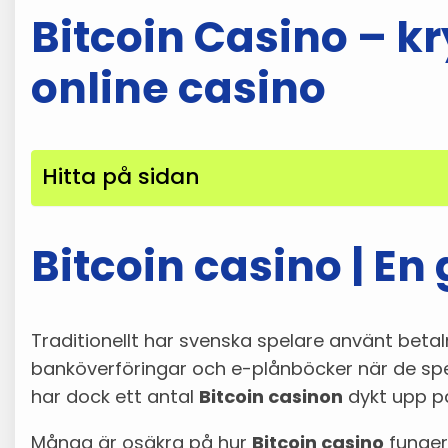
Bitcoin Casino – k
online casino
Hitta på sidan
Bitcoin casino | En
Traditionellt har svenska spelare använt beta
banköverföringar och e-plånböcker när de spe
har dock ett antal
Bitcoin casinon
dykt upp p
Många är osäkra på hur
Bitcoin casino
fungera