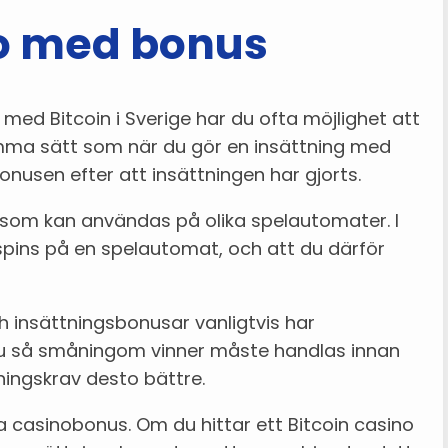
no med bonus
med Bitcoin i Sverige har du ofta möjlighet att
mma sätt som när du gör en insättning med
nusen efter att insättningen har gjorts.
 som kan användas på olika spelautomater. I
 spins på en spelautomat, och att du därför
h insättningsbonusar vanligtvis har
du så småningom vinner måste handlas innan
ningskrav desto bättre.
 casinobonus. Om du hittar ett Bitcoin casino