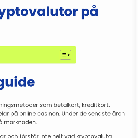
ryptovalutor på
 guide
lningsmetoder som betalkort, kreditkort,
lar på online casinon. Under de senaste åren
å marknaden.
r och förstår inte helt vad kryptovaluta