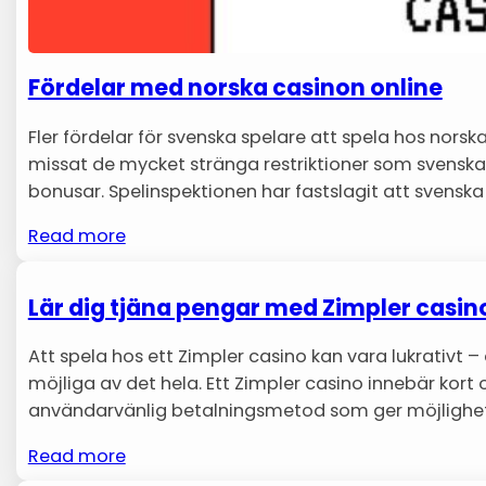
Fördelar med norska casinon online
Fler fördelar för svenska spelare att spela hos nor
missat de mycket stränga restriktioner som svenska ca
bonusar. Spelinspektionen har fastslagit att svenska 
Read more
Lär dig tjäna pengar med Zimpler casin
Att spela hos ett Zimpler casino kan vara lukrativt 
möjliga av det hela. Ett Zimpler casino innebär kort
användarvänlig betalningsmetod som ger möjlighet ti
Read more