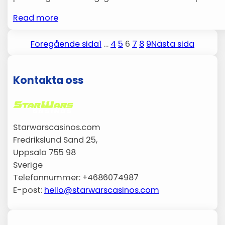
Read more
Föregående sida
1
…
4
5
6
7
8
9
Nästa sida
Kontakta oss
Starwarscasinos.com
Fredrikslund Sand 25,
Uppsala 755 98
Sverige
Telefonnummer: +4686074987
E-post:
hello@starwarscasinos.com