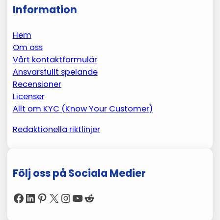
Information
Hem
Om oss
Vårt kontaktformulär
Ansvarsfullt spelande
Recensioner
Licenser
Allt om KYC (Know Your Customer)
Redaktionella riktlinjer
Följ oss på Sociala Medier
Facebook
LinkedIn
Pinterest
X
Instagram
YouTube
Reddit