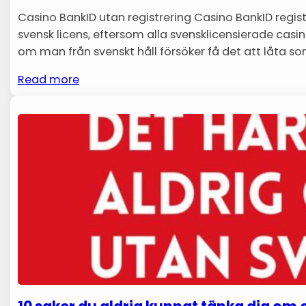
Casino BankID utan registrering Casino BankID regist
svensk licens, eftersom alla svensklicensierade cas
om man från svenskt håll försöker få det att låta so
Read more