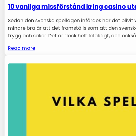
10 vanliga missförstånd kring casino ut
Sedan den svenska spellagen infördes har det blivit 
mindre bra är att det framställs som att den svenska
trygg och säker. Det är dock helt felaktigt, och ocks
Read more