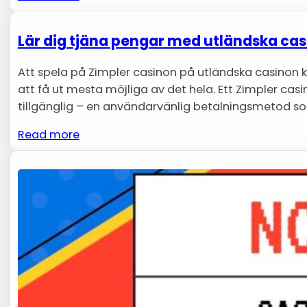
Lär dig tjäna pengar med utländska ca
Att spela på Zimpler casinon på utländska casinon k
att få ut mesta möjliga av det hela. Ett Zimpler cas
tillgänglig – en användarvänlig betalningsmetod som
Read more