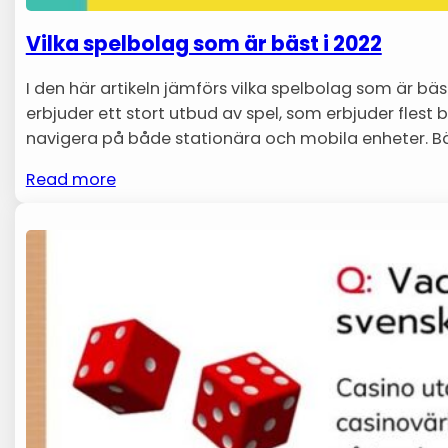
Vilka spelbolag som är bäst i 2022
I den här artikeln jämförs vilka spelbolag som är bä
erbjuder ett stort utbud av spel, som erbjuder fles
navigera på både stationära och mobila enheter. B
Read more