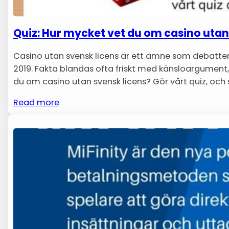
Quiz: Hur mycket vet du om casino utan
Casino utan svensk licens är ett ämne som debatter
2019. Fakta blandas ofta friskt med känsloargument
du om casino utan svensk licens? Gör vårt quiz, och
Read more