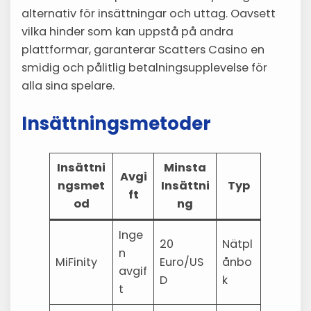
alternativ för insättningar och uttag. Oavsett
vilka hinder som kan uppstå på andra
plattformar, garanterar Scatters Casino en
smidig och pålitlig betalningsupplevelse för
alla sina spelare.
Insättningsmetoder
Insättni
Minsta
Avgi
ngsmet
Insättni
Typ
ft
od
ng
Inge
20
Nätpl
n
MiFinity
Euro/US
ånbo
avgif
D
k
t