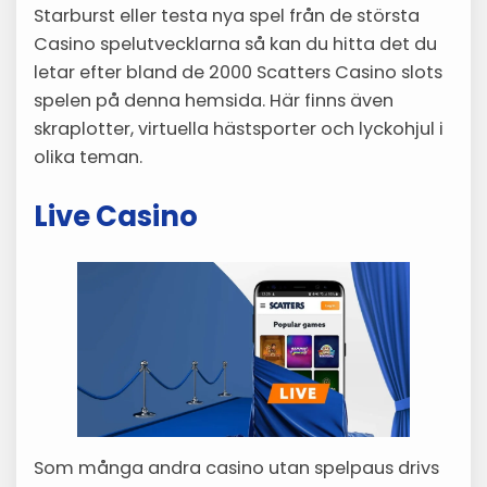
Starburst eller testa nya spel från de största
Casino spelutvecklarna så kan du hitta det du
letar efter bland de 2000 Scatters Casino slots
spelen på denna hemsida. Här finns även
skraplotter, virtuella hästsporter och lyckohjul i
olika teman.
Live Casino
Som många andra casino utan spelpaus drivs