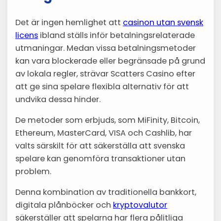
Det är ingen hemlighet att
casinon utan svensk
licens
ibland ställs inför betalningsrelaterade
utmaningar. Medan vissa betalningsmetoder
kan vara blockerade eller begränsade på grund
av lokala regler, strävar Scatters Casino efter
att ge sina spelare flexibla alternativ för att
undvika dessa hinder.
De metoder som erbjuds, som MiFinity, Bitcoin,
Ethereum, MasterCard, VISA och Cashlib, har
valts särskilt för att säkerställa att svenska
spelare kan genomföra transaktioner utan
problem.
Denna kombination av traditionella bankkort,
digitala plånböcker och
kryptovalutor
säkerställer att spelarna har flera pålitliga