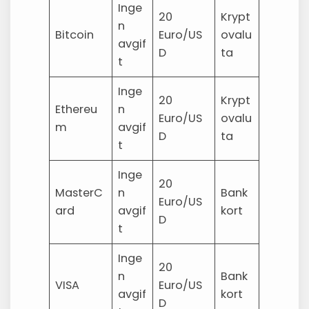
Inge
20
Krypt
n
Bitcoin
Euro/US
ovalu
avgif
D
ta
t
Inge
20
Krypt
Ethereu
n
Euro/US
ovalu
m
avgif
D
ta
t
Inge
20
MasterC
n
Bank
Euro/US
ard
avgif
kort
D
t
Inge
20
n
Bank
VISA
Euro/US
avgif
kort
D