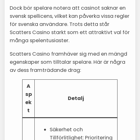
Dock bör spelare notera att casinot saknar en
svensk spellicens, vilket kan påverka vissa regler
för svenska användare. Trots detta står
Scatters Casino starkt som ett attraktivt val för
många spelentusiaster.
Scatters Casino framhäver sig med en mängd
egenskaper som tilltalar spelare. Här är några
av dess framträdande drag:
A
sp
Detalj
ek
t
Säkerhet och
Tillförlitlighet: Prioritering