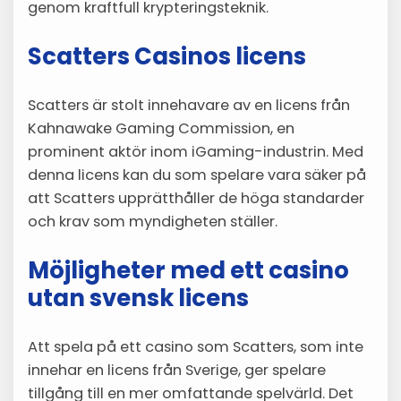
genom kraftfull krypteringsteknik.
Scatters Casinos licens
Scatters är stolt innehavare av en licens från
Kahnawake Gaming Commission, en
prominent aktör inom iGaming-industrin. Med
denna licens kan du som spelare vara säker på
att Scatters upprätthåller de höga standarder
och krav som myndigheten ställer.
Möjligheter med ett casino
utan svensk licens
Att spela på ett casino som Scatters, som inte
innehar en licens från Sverige, ger spelare
tillgång till en mer omfattande spelvärld. Det