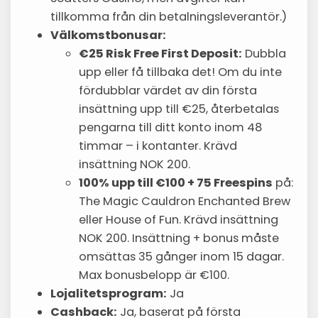
tillkomma från din betalningsleverantör.)
Välkomstbonusar:
€25 Risk Free First Deposit:
Dubbla
upp eller få tillbaka det! Om du inte
fördubblar värdet av din första
insättning upp till €25, återbetalas
pengarna till ditt konto inom 48
timmar – i kontanter. Krävd
insättning NOK 200.
100% upp till €100 + 75 Freespins
på:
The Magic Cauldron Enchanted Brew
eller House of Fun. Krävd insättning
NOK 200. Insättning + bonus måste
omsättas 35 gånger inom 15 dagar.
Max bonusbelopp är €100.
Lojalitetsprogram:
Ja
Cashback:
Ja, baserat på första