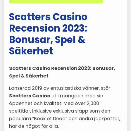
Scatters Casino
Recension 2023:
Bonusar, Spel &
Säkerhet
Scatters Casino Recension 2023: Bonusar,
Spel & Säkerhet
Lanserad 2019 av entusiastiska vänner, står
Scatters Casino
ut i mängden med sin
öppenhet och kvalitet. Med över 2,000
speltitlar, inklusive exklusiva släpp som den
populära “Book of Dead” och andra jackpottar,
har de något för alla.