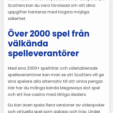
Scatters kan du vara förvissad om att dina
uppgifter hanteras med högsta möjliga
säkerhet.
Över 2000 spel från
välkända
spelleverantörer
Med sina 2000+ speltitlar och väletablerade
spelleverantörer kan man se att Scatters vill ge
sina spelare alla alternativ till att vinna pengar.
Här har du många kända Megaways slot spel
och ett live casino med riktiga dealers.
Du kan även spela flera versioner av videopoker
och virtuella spel som galopp och trav. Under