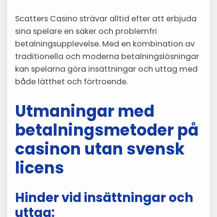
Scatters Casino strävar alltid efter att erbjuda
sina spelare en säker och problemfri
betalningsupplevelse. Med en kombination av
traditionella och moderna betalningslösningar
kan spelarna göra insättningar och uttag med
både lätthet och förtroende.
Utmaningar med
betalningsmetoder på
casinon utan svensk
licens
Hinder vid insättningar och
uttag: