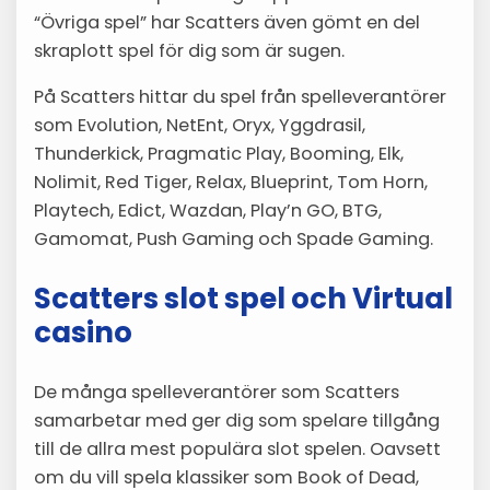
“Övriga spel” har Scatters även gömt en del
skraplott spel för dig som är sugen.
På Scatters hittar du spel från spelleverantörer
som Evolution, NetEnt, Oryx, Yggdrasil,
Thunderkick, Pragmatic Play, Booming, Elk,
Nolimit, Red Tiger, Relax, Blueprint, Tom Horn,
Playtech, Edict, Wazdan, Play’n GO, BTG,
Gamomat, Push Gaming och Spade Gaming.
Scatters slot spel och Virtual
casino
De många spelleverantörer som Scatters
samarbetar med ger dig som spelare tillgång
till de allra mest populära slot spelen. Oavsett
om du vill spela klassiker som Book of Dead,